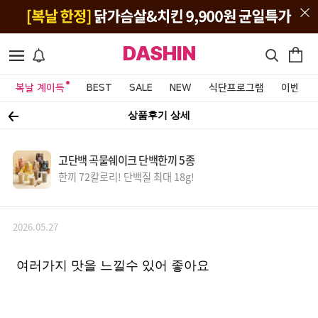
DASHIN
복날 계이득
BEST
SALE
NEW
식단프로그램
이벤트&
상품후기 상세
고단백 곡물쉐이크 단백한끼 5종
한끼 72칼로리! 단백질 최대 18g!
2026.05.27
여러가지 맛을 느낄수 있어 좋아요