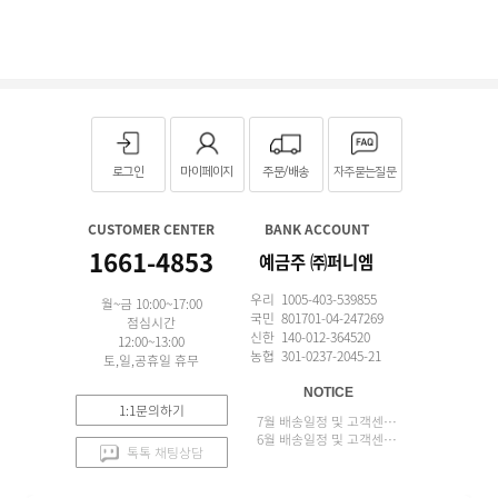
로그인
마이페이지
주문/배송
자주묻는질문
CUSTOMER CENTER
BANK ACCOUNT
1661-4853
예금주 ㈜퍼니엠
우리 1005-403-539855
월~금 10:00~17:00
국민 801701-04-247269
점심시간
신한 140-012-364520
12:00~13:00
농협 301-0237-2045-21
토,일,공휴일 휴무
NOTICE
1:1문의하기
7월 배송일정 및 고객센터 업무 안내
6월 배송일정 및 고객센터 업무 안내
톡톡 채팅상담