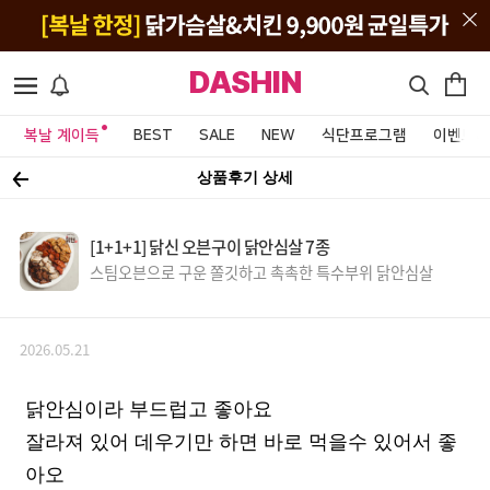
DASHIN
복날 계이득
BEST
SALE
NEW
식단프로그램
이벤트&
상품후기 상세
[1+1+1] 닭신 오븐구이 닭안심살 7종
스팀오븐으로 구운 쫄깃하고 촉촉한 특수부위 닭안심살
2026.05.21
닭안심이라 부드럽고 좋아요
잘라져 있어 데우기만 하면 바로 먹을수 있어서 좋
아오