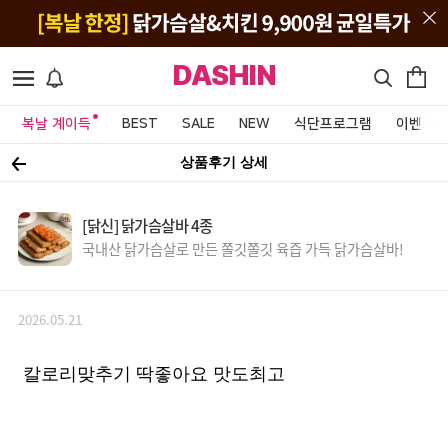
DASHIN
복날 계이득
BEST
SALE
NEW
식단프로그램
이벤트&
상품후기 상세
[닭신] 닭가슴살바 4종
국내산 닭가슴살로 만든 쫄깃쫄깃 육즙 가득 닭가슴살바!
2026.05.21
칼로리맞추기 딱좋아요 맛도최고