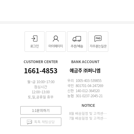
로그인
마이페이지
주문/배송
자주묻는질문
CUSTOMER CENTER
BANK ACCOUNT
1661-4853
예금주 ㈜퍼니엠
우리 1005-403-539855
월~금 10:00~17:00
국민 801701-04-247269
점심시간
신한 140-012-364520
12:00~13:00
농협 301-0237-2045-21
토,일,공휴일 휴무
NOTICE
1:1문의하기
8월 배송일정 및 고객센터 업무 안내
7월 배송일정 및 고객센터 업무 안내
톡톡 채팅상담