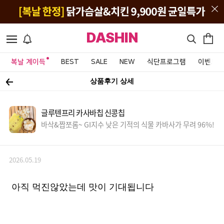
DASHIN
복날 계이득
BEST
SALE
NEW
식단프로그램
이벤트&
상품후기 상세
글루텐프리 카사바칩 신콩칩
바삭&짭쪼롬~ GI지수 낮은 기적의 식물 카바사가 무려 96%!
2026.05.19
아직 먹진않았는데 맛이 기대됩니다