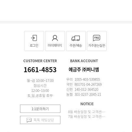
로그인
마이페이지
주문/배송
자주묻는질문
CUSTOMER CENTER
BANK ACCOUNT
1661-4853
예금주 ㈜퍼니엠
우리 1005-403-539855
월~금 10:00~17:00
국민 801701-04-247269
점심시간
신한 140-012-364520
12:00~13:00
농협 301-0237-2045-21
토,일,공휴일 휴무
NOTICE
1:1문의하기
8월 배송일정 및 고객센터 업무 안내
7월 배송일정 및 고객센터 업무 안내
톡톡 채팅상담