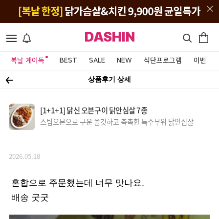
DASHIN
복날 계이득
BEST
SALE
NEW
식단프로그램
이벤트&
상품후기 상세
[1+1+1] 닭신 오븐구이 닭안심살 7종
스팀오븐으로 구운 쫄깃하고 촉촉한 특수부위 닭안심살
2026.05.18
혼합으로 주문했는데 너무 맛나요.
배송 굿굿