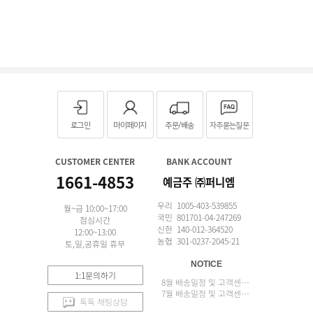
로그인
마이페이지
주문/배송
자주묻는질문
CUSTOMER CENTER
BANK ACCOUNT
1661-4853
예금주 ㈜퍼니엠
우리 1005-403-539855
월~금 10:00~17:00
국민 801701-04-247269
점심시간
신한 140-012-364520
12:00~13:00
농협 301-0237-2045-21
토,일,공휴일 휴무
NOTICE
1:1문의하기
8월 배송일정 및 고객센터 업무 안내
7월 배송일정 및 고객센터 업무 안내
톡톡 채팅상담