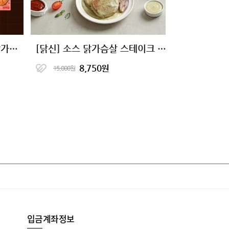
[15+15 특가] 닭신 소스 닭가슴살 23종 골라담기
[닭신] 소스 닭가슴살 스테이크 5종
8,750원
15,000원
입금계좌정보