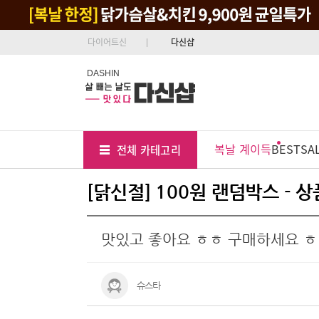
다이어트신
다신샵
DASHIN
Tab
Menu
복날 계이득
BEST
SA
전체 카테고리
Position
[닭신절] 100원 랜덤박스 - 
맛있고 좋아요 ㅎㅎ 구매하세요 
슈스타