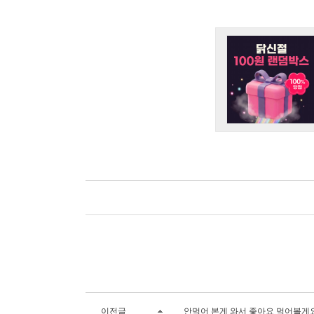
이전글
안먹어 본게 와서 좋아요 먹어볼게