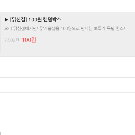
▶ [닭신절] 100원 랜덤박스
오직 닭신절에서만! 닭가슴살을 100원으로 만나는 초특가 득템 찬스!
100원
7,500원
요