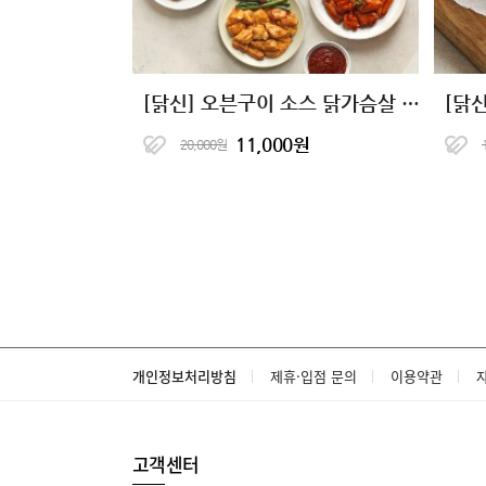
[닭신] 오븐구이 소스 닭가슴살 9종
[닭
11,000원
20,000원
개인정보처리방침
제휴·입점 문의
이용약관
고객센터