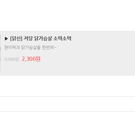
▶ [닭신] 저당 닭가슴살 소떡소떡
현미떡과 닭가슴살을 한번에~
2,300원
3,000원