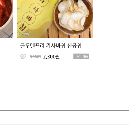
글루텐프리 카사바칩 신콩칩
2,300원
다신배송
3,200원