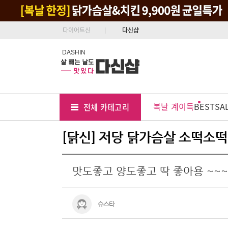
다이어트신
다신샵
DASHIN
Tab
Menu
복날 계이득
BEST
SA
전체 카테고리
Position
[닭신] 저당 닭가슴살 소떡소떡
맛도좋고 양도좋고 딱 좋아용 ~~~
슈스타