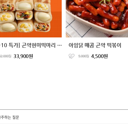
[10+10 특가] 곤약현미떡마리 5종 골라담기
아임닭 매콤 곤약 떡볶이
33,900원
4,500원
62,000원
5,000원
자주하는 질문