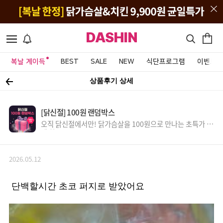
DASHIN
복날 계이득
BEST
SALE
NEW
식단프로그램
이벤트&
상품후기 상세
[닭신절] 100원 랜덤박스
오직 닭신절에서만! 닭가슴살을 100원으로 만나는 초특가 득
템 찬스!
2026.05.12
단백할시간 초코 퍼지로 받았어요