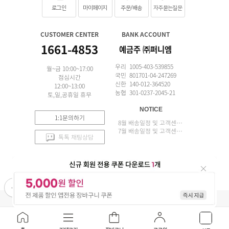
로그인
마이페이지
주문/배송
자주묻는질문
CUSTOMER CENTER
BANK ACCOUNT
1661-4853
예금주 ㈜퍼니엠
우리 1005-403-539855
월~금 10:00~17:00
국민 801701-04-247269
점심시간
신한 140-012-364520
12:00~13:00
농협 301-0237-2045-21
토,일,공휴일 휴무
NOTICE
1:1문의하기
8월 배송일정 및 고객센터 업무 안내
7월 배송일정 및 고객센터 업무 안내
톡톡 채팅상담
APP 설치
(주)퍼니엠 사업자정보
사업자번호조회
구매안전서비스
개인정보취급방침
이용약관