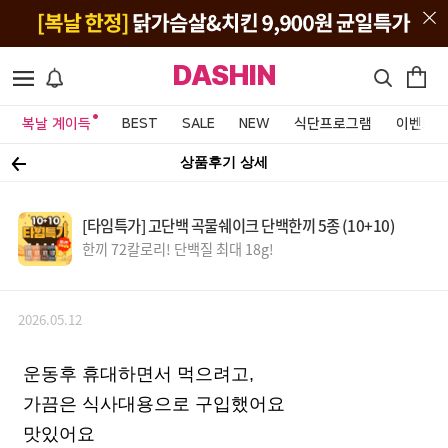
DASHIN
복날 계이득
BEST
SALE
NEW
식단프로그램
이벤트&
상품후기 상세
[타임특가] 고단백 곡물쉐이크 단백한끼 5종 (10+10)
한끼 72칼로리! 단백질 최대 18g!
2026.05.12
운동후 휴대하면서 먹으려고,
가끔은 식사대용으로 구입했어요
맛있어요