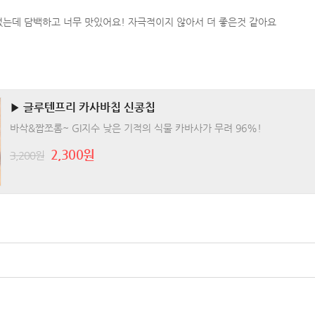
었는데 담백하고 너무 맛있어요! 자극적이지 않아서 더 좋은것 같아요
▶ 글루텐프리 카사바칩 신콩칩
바삭&짭쪼롬~ GI지수 낮은 기적의 식물 카바사가 무려 96%!
2,300원
3,200원