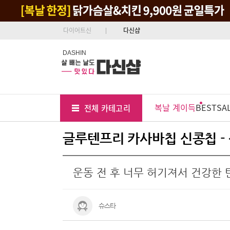
다이어트신
다신샵
DASHIN
Tab
Menu
복날 계이득
BEST
SA
전체 카테고리
Position
글루텐프리 카사바칩 신콩칩 -
운동 전 후 너무 허기져서 건강한 
슈스타