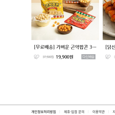
[무료배송] 가벼운 곤약팝콘 3종 15봉
[닭
19,900원
다신배송
37,500원
개인정보처리방침
제휴·입점 문의
이용약관