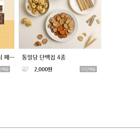
[무료배송] 당 걱정없는 간식 패키지 (총9팩)
통밀당 단백칩 4종
2,000원
신배송
다신배송