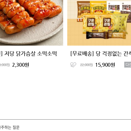
신] 저당 닭가슴살 소떡소떡
2,300원
15,900원
다
3,000원
22,000원
자주하는 질문