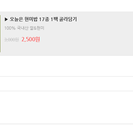
▶ 오늘은 현미밥 17종 1팩 골라담기
100% 국내산 쌀&현미
2,500원
3,000원