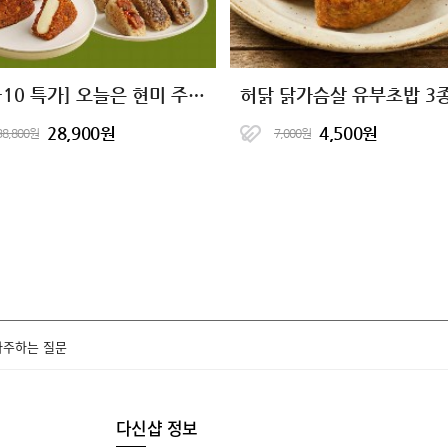
[10+10 특가] 오늘은 현미 주먹밥 11종
허닭 닭가슴살 유부초밥 3
28,900원
4,500원
38,800원
7,000원
자주하는 질문
다신샵 정보