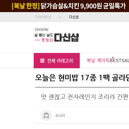
다이어트신
다신샵
DASHIN
Tab
Menu
복날 계이득
BEST
SA
전체 카테고리
Position
오늘은 현미밥 17종 1팩 골라
맛 괜찮고 전자레인지 조리라 간
슈스타