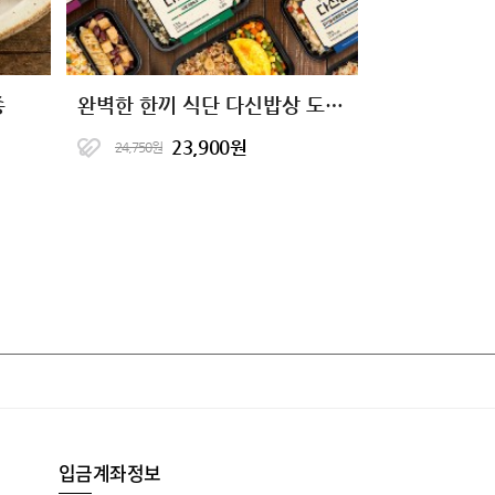
종
완벽한 한끼 식단 다신밥상 도시락
23,900원
24,750원
입금계좌정보