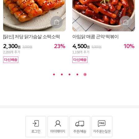
[닭신] 저당 닭가슴살 소떡소떡
아임닭 매콤 곤약 떡볶이
23%
10%
2,300
4,500
원
3,000원
원
5,000원
2,200
개 후기
1,158
개 후기
다신배송
다신배송
로그인
마이페이지
주문/배송
자주묻는질문