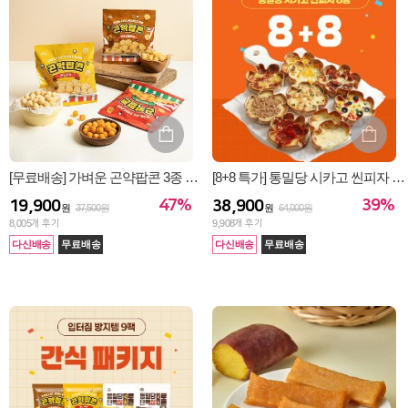
[무료배송] 가벼운 곤약팝콘 3종 15봉
[8+8 특가] 통밀당 시카고 씬피자 8종 골라담기
47%
39%
19,900
38,900
원
37,500원
원
64,000원
8,005
개 후기
9,908
개 후기
다신배송
무료배송
다신배송
무료배송