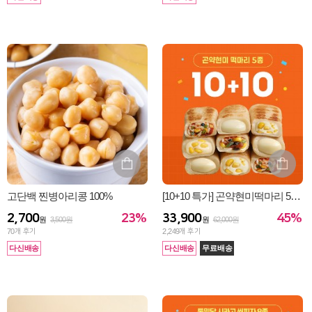
고단백 찐병아리콩 100%
[10+10 특가] 곤약현미떡마리 5종 골라담기
23%
45%
2,700
33,900
원
3,500원
원
62,000원
70
개 후기
2,249
개 후기
다신배송
다신배송
무료배송