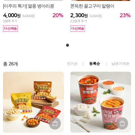
[이주의 특가] 열풍 병아리콩
쫀득한 꿀고구마 말랭이
20%
23%
4,000
2,300
원
원
5,000원
3,000원
138
개 후기
2,331
개 후기
다신배송
다신배송
총 26개
인기순
등록순
낮은가격순
｜
｜