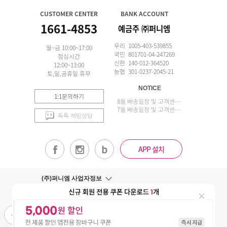
CUSTOMER CENTER
BANK ACCOUNT
1661-4853
예금주 ㈜퍼니엠
우리 1005-403-539855
월~금 10:00~17:00
국민 801701-04-247269
점심시간
신한 140-012-364520
12:00~13:00
농협 301-0237-2045-21
토,일,공휴일 휴무
NOTICE
1:1문의하기
8월 배송일정 및 고객센터 업무 안내
7월 배송일정 및 고객센터 업무 안내
톡톡 채팅상담
APP 설치
(주)퍼니엠 사업자정보
사업자번호조회
구매안전서비스
개인정보취급방침
이용약관