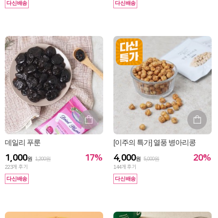
다신배송
다신배송
데일리 푸룬
[이주의 특가] 열풍 병아리콩
17%
20%
1,000
4,000
원
1,200원
원
5,000원
223
개 후기
144
개 후기
다신배송
다신배송