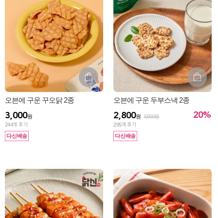
오븐에 구운 꾸오닭 2종
오븐에 구운 두부스낵 2종
20%
3,000
2,800
원
원
3,500원
244
개 후기
295
개 후기
다신배송
다신배송