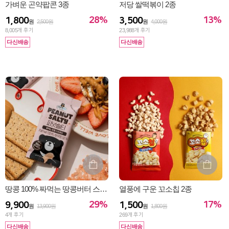
가벼운 곤약팝콘 3종
저당 쌀떡볶이 2종
28%
13%
1,800
3,500
원
2,500원
원
4,000원
8,005
개 후기
23,988
개 후기
다신배송
다신배송
땅콩 100% 짜먹는 땅콩버터 스프레드 2종
열풍에 구운 꼬소칩 2종
29%
17%
9,900
1,500
원
13,900원
원
1,800원
4
개 후기
269
개 후기
다신배송
다신배송