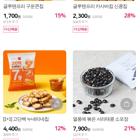
글루텐프리 구운콘칩
글루텐프리 카사바칩 신콩칩
15%
28%
1,700
2,300
원
2,000원
원
3,200원
471
개 후기
504
개 후기
다신배송
다신배송
[1+1] 고단백 누네띠네칩
열풍에 볶은 서리태콩 소포장
12%
21%
4,400
7,900
원
5,000원
원
10,000원
309
개 후기
112
개 후기