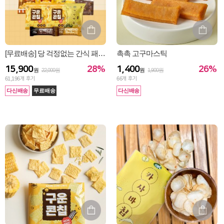
[무료배송] 당 걱정없는 간식 패키지 (총9팩)
촉촉 고구마스틱
28%
26%
15,900
1,400
원
22,000원
원
1,900원
61,196
개 후기
66
개 후기
다신배송
무료배송
다신배송