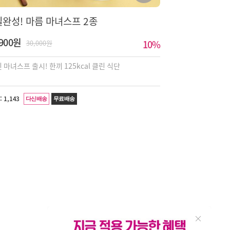
일완성! 마름 마녀스프 2종
,900원
10
%
30,000원
 마녀스프 출시! 한끼 125kcal 클린 식단
:
1,143
다신배송
무료배송