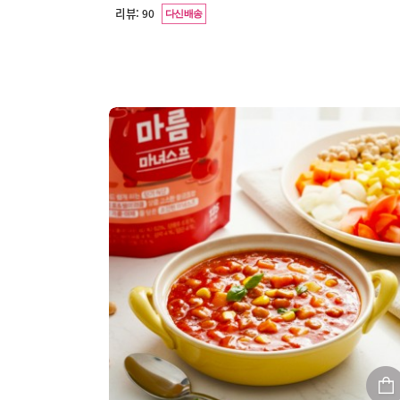
리뷰:
90
다신배송