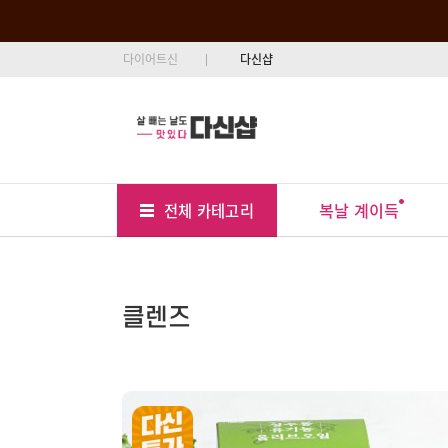
다이어트신
다신샵
Tab
Menu
복날 계이득
전체 카테고리
Position
클렌즈