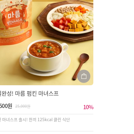
일완성! 마름 펌킨 마녀스프
,500원
10
%
25,000원
 마녀스프 출시! 한끼 125kcal 클린 식단