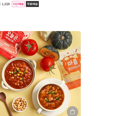
:
1,029
다신배송
무료배송