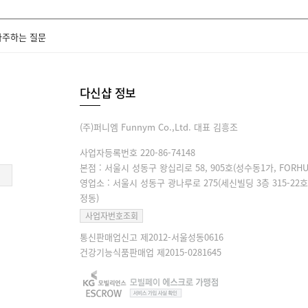
자주하는 질문
다신샵 정보
(주)퍼니엠 Funnym Co.,Ltd. 대표 김흥조
사업자등록번호 220-86-74148
본점 : 서울시 성동구 왕십리로 58, 905호(성수동1가, FORHU
영업소 : 서울시 성동구 광나루로 275(세신빌딩 3층 315-22호
정동)
사업자번호조회
통신판매업신고 제2012-서울성동0616
건강기능식품판매업 제2015-0281645