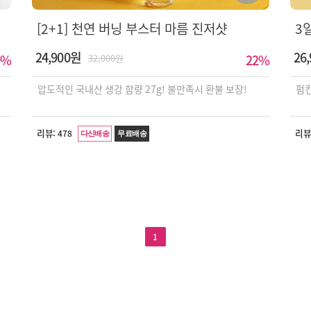
[2+1] 천연 버닝 부스터 마름 진저샷
3
24,900원
26
%
22
%
32,000원
압도적인 국내산 생강 함량 27g! 불만족시 환불 보장!
펌킨
리뷰:
리뷰
478
다신배송
무료배송
1