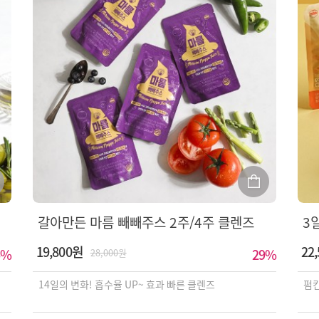
갈아만든 마름 빼빼주스 2주/4주 클렌즈
3
19,800원
22
%
29
%
28,000원
14일의 변화! 흡수율 UP~ 효과 빠른 클렌즈
펌킨