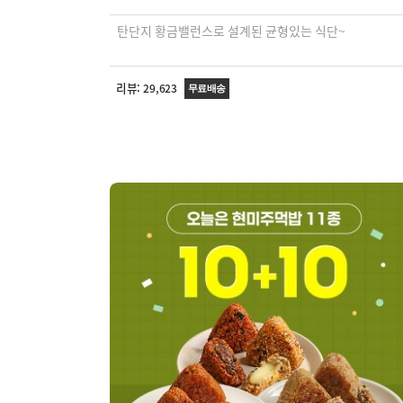
탄단지 황금밸런스로 설계된 균형있는 식단~
리뷰:
29,623
무료배송