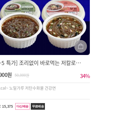
[5+5 특가] 조리없이 바로먹는 저칼로리 곤약이면 2종 (총10팩)
,900원
34
%
50,000원
kcal~ 노밀가루 저탄수화물 건강면
:
15,375
다신배송
무료배송