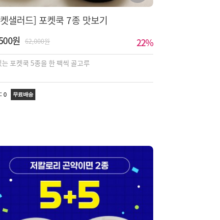
포켓샐러드] 포켓쿡 7종 맛보기
,500원
22
%
62,000원
는 포켓쿡 5종을 한 팩씩 골고루
:
0
무료배송