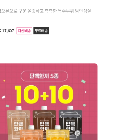
팀오븐으로 구운 쫄깃하고 촉촉한 특수부위 닭안심살
:
17,607
다신배송
무료배송