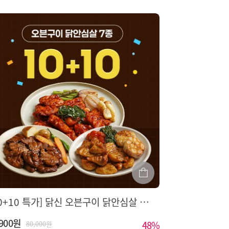
[10+10 특가] 닭신 오븐구이 닭안심살 7종 골라담기
,900원
48
%
80,000원