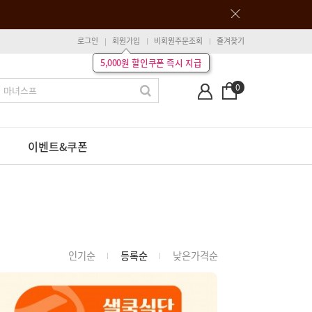
로그인
회원가입
비회원주문조회
즐겨찾기
5,000원 할인쿠폰 즉시 지급
0
이벤트&쿠폰
인기순
등록순
낮은가격순