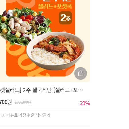
[포켓샐러드] 2주 샐쿡식단 (샐러드+포켓쿡)
,700원
21
%
109,300원
가지 메뉴로 가장 쉬운 식단관리