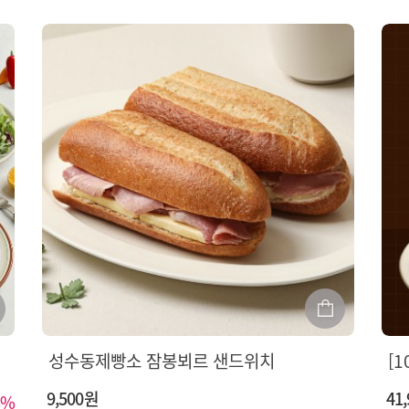
성수동제빵소 잠봉뵈르 샌드위치
9,500원
41
%