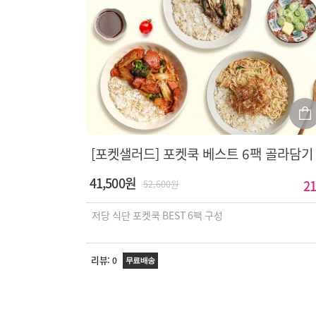
[포켓샐러드] 포켓쿡 베스트 6팩 골라담기
41,500원
21
52,600원
저당 식단 포켓쿡 BEST 6팩 구성
리뷰:
0
무료배송