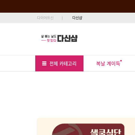
다이어트신
다신샵
Tab
Menu
복날 계이득
전체 카테고리
Position