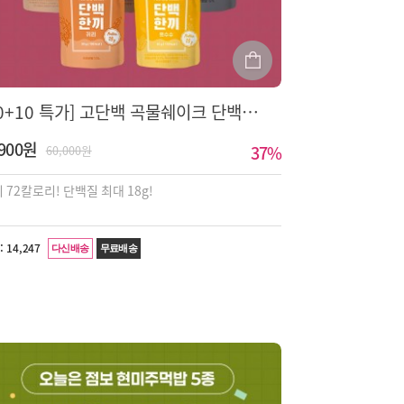
[10+10 특가] 고단백 곡물쉐이크 단백한끼 5종 골라담기
,900원
37
%
60,000원
 72칼로리! 단백질 최대 18g!
:
14,247
다신배송
무료배송