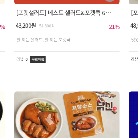
[포켓샐러드] 베스트 샐러드&포켓쿡 6팩 식단 외 9종
[
43,200원
48
%
21
%
54,800원
한 끼는 샐러드, 한 끼는 포켓쿡
맛있
리뷰:
리뷰
0
무료배송