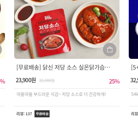
[무료배송] 닭신 저당 소스 실온닭가슴살 10팩/20팩
23,900원
32
%
25
%
32,000원
야들야들 부드러운 식감~ 저당 소스로 더 건강하게!
54
리뷰:
리뷰
137
무료배송