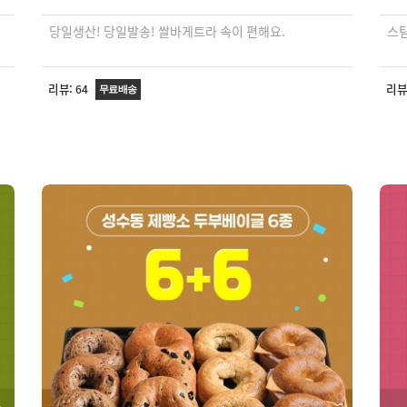
당일생산! 당일발송! 쌀바게트라 속이 편해요.
스
리뷰:
리뷰
64
무료배송