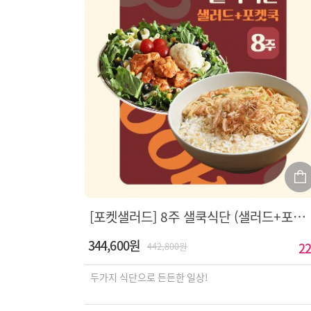
[포켓샐러드] 8주 샐쿡식단 (샐러드+포켓쿡)
344,600원
22
442,800원
두가지 식단으로 든든한 일상!