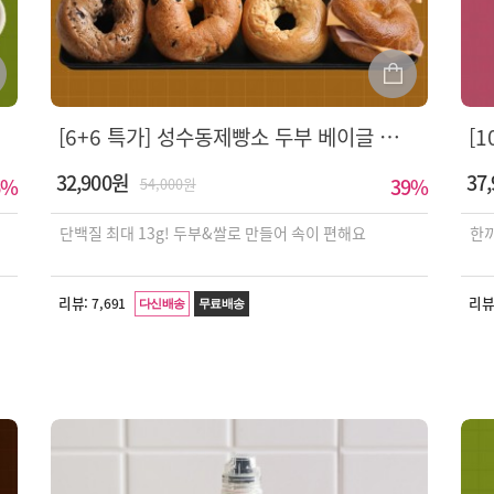
[6+6 특가] 성수동제빵소 두부 베이글 6종
32,900원
37
%
39
%
54,000원
단백질 최대 13g! 두부&쌀로 만들어 속이 편해요
한끼
리뷰:
리뷰
7,691
다신배송
무료배송