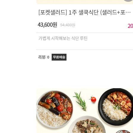
[포켓샐러드] 1주 샐쿡식단 (샐러드+포켓쿡)
43,600원
20
54,400원
가볍게 시작해보는 식단 루틴
리뷰:
0
무료배송