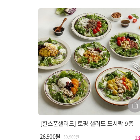
[한스푼샐러드] 토핑 샐러드 도시락 9종
26,900원
13
30,900원