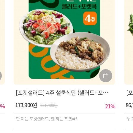
[포켓샐러드] 4주 샐쿡식단 (샐러드+포켓쿡)
173,900원
86
%
21
%
221,400원
한 끼는 포켓샐러드, 한 끼는 포켓쿡!
두 