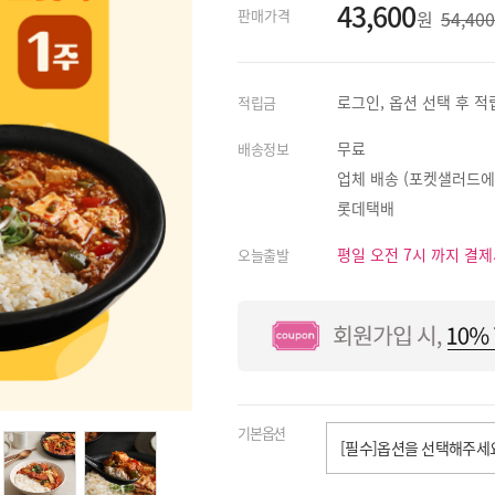
43,600
판매가격
원
54,40
로그인, 옵션 선택 후 
적립금
무료
배송정보
업체 배송
(포켓샐러드에
롯데택배
평일 오전 7시 까지 결
오늘출발
기본옵션
[필수]옵션을 선택해주세