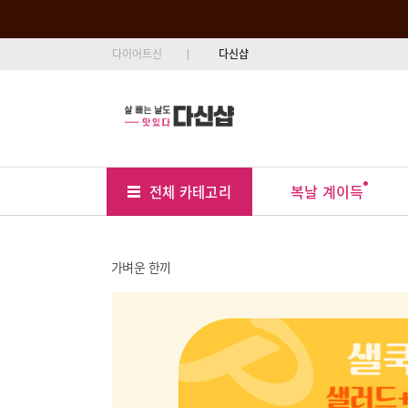
다이어트신
다신샵
Tab
Menu
복날 계이득
전체 카테고리
Position
가벼운 한끼