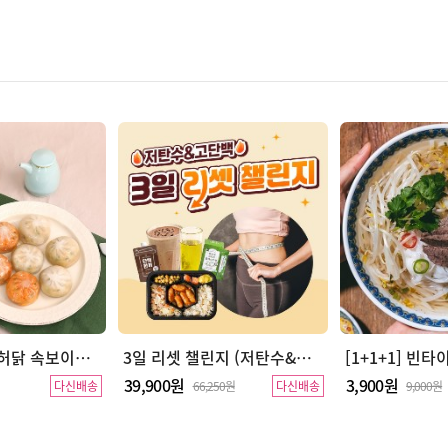
[이주의 특가] 허닭 속보이는 얇은피 닭가슴살 만두 2종
3일 리셋 챌린지 (저탄수&고단백)
39,900원
3,900원
다신배송
66,250원
다신배송
9,000원