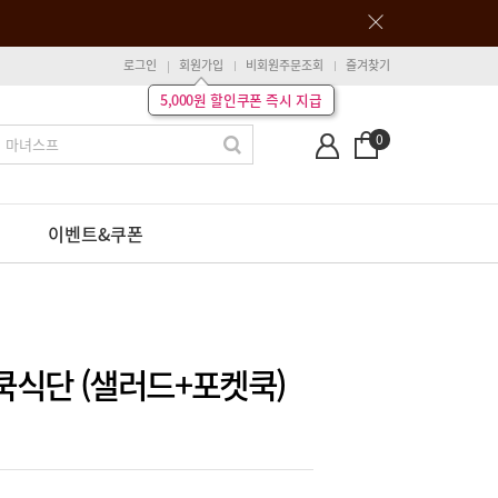
로그인
회원가입
비회원주문조회
즐겨찾기
5,000원 할인쿠폰 즉시 지급
0
이벤트&쿠폰
샐쿡식단 (샐러드+포켓쿡)