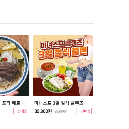
[1+1+1] 빈타이 포타 베트남 쌀국수
마녀스프 3일 절식 클렌즈
39,900원
다신배송
85,900원
다신배송