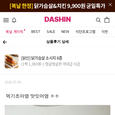
DASHIN
복날 계이득
BEST
SALE
NEW
식단프로그램
이벤트&
상품후기 상세
[닭신] 닭가슴살 소시지 6종
(1팩 1,383원~) 탱글탱글한 역대급 식감
2026.07.06
먹기조아영 맛잇어영 ㅎㅎ