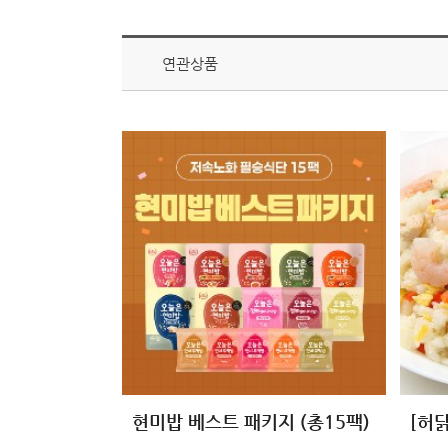
연관상품
현미밥 베스트 패키지 (총15팩)