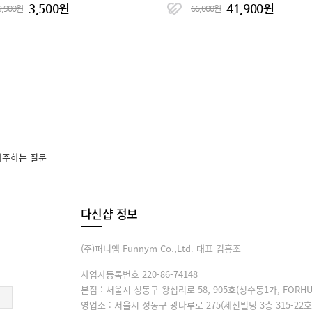
3,500원
41,900원
3,900원
66,000원
자주하는 질문
다신샵 정보
(주)퍼니엠 Funnym Co.,Ltd. 대표 김흥조
사업자등록번호 220-86-74148
본점 : 서울시 성동구 왕십리로 58, 905호(성수동1가, FORHU
영업소 : 서울시 성동구 광나루로 275(세신빌딩 3층 315-22호