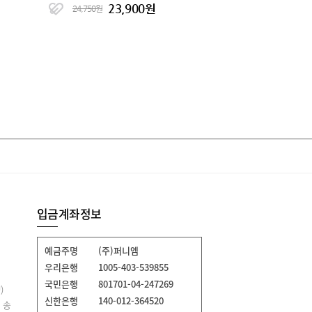
23,900원
24,750원
입금계좌정보
예금주명
(주)퍼니엠
우리은행
1005-403-539855
국민은행
801701-04-247269
)
신한은행
140-012-364520
 송