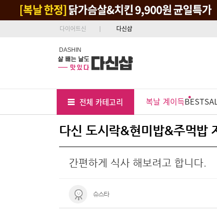
다이어트신
다신샵
DASHIN
Tab
Menu
복날 계이득
BEST
SA
전체 카테고리
Position
다신 도시락&현미밥&주먹밥 저
간편하게 식사 해보려고 합니다.
슈스타