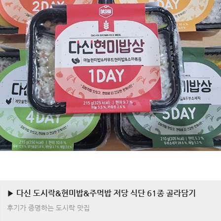
▶ 다신 도시락&현미밥&주먹밥 저당 식단 61종 골라담기
후기가 증명하는 도시락 맛집