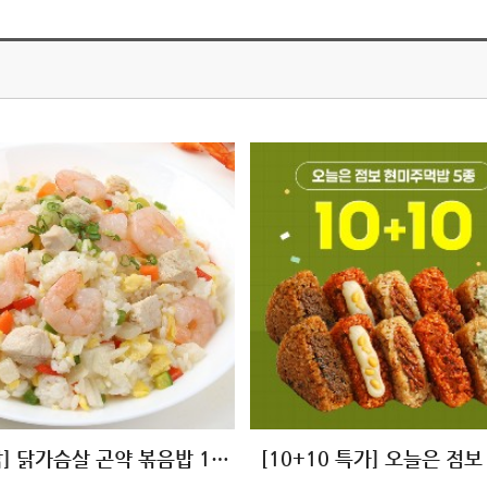
[허닭] 닭가슴살 곤약 볶음밥 10종 골라담기