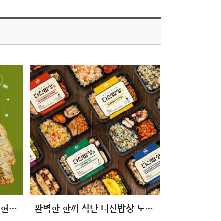
[10+10 특가] 오늘은 점보 현미 주먹밥 5종
완벽한 한끼 식단 다신밥상 도시락