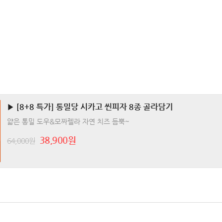
▶ [8+8 특가] 통밀당 시카고 씬피자 8종 골라담기
얇은 통밀 도우&모짜렐라 자연 치즈 듬뿍~
38,900원
64,000원