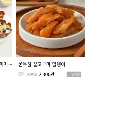
[1+1+1] 통밀당 시카고 씬피자 8종
쫀득한 꿀고구마 말랭이
2,300원
다신배송
3,000원