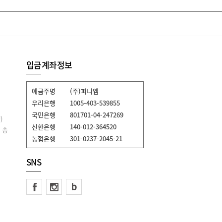
입금계좌정보
예금주명
(주)퍼니엠
우리은행
1005-403-539855
국민은행
801701-04-247269
)
신한은행
140-012-364520
 송
농협은행
301-0237-2045-21
SNS