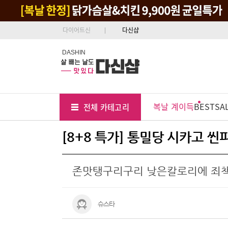
다이어트신
다신샵
DASHIN
Tab
Menu
복날 계이득
BEST
SA
전체 카테고리
Position
[8+8 특가] 통밀당 시카고 씬
존맛탱구리구리 낮은칼로리에 죄
슈스타