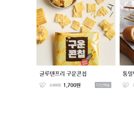
글루텐프리 구운콘칩
통밀
1,700원
다신배송
2,000원