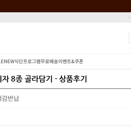
LE
NEW
식단프로그램
무료배송
이벤트&쿠폰
피자 8종 골라담기 - 상품후기
책감반납