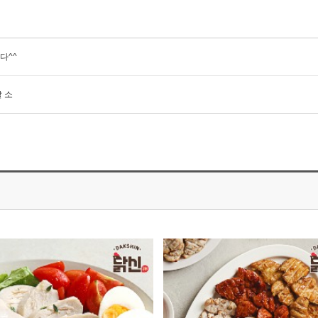
다^^
 소