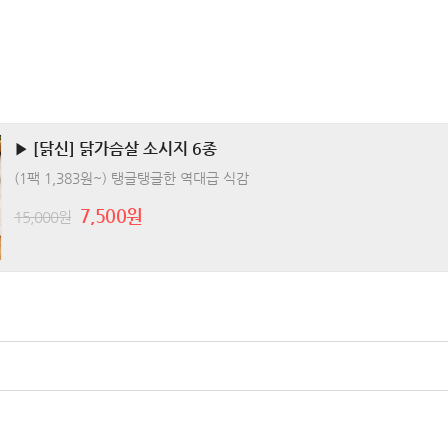
▶ [닭신] 닭가슴살 소시지 6종
(1팩 1,383원~) 탱글탱글한 역대급 식감
7,500원
15,000원