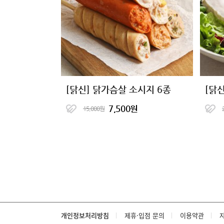
[닭신] 닭가슴살 소시지 6종
[닭
7,500원
15,000원
개인정보처리방침
제휴·입점 문의
이용약관