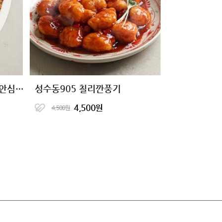
[1+1+1] 닭신 오븐구이 닭안심살 7종
성수동905 칠리깐풍기
4,500원
4,500원