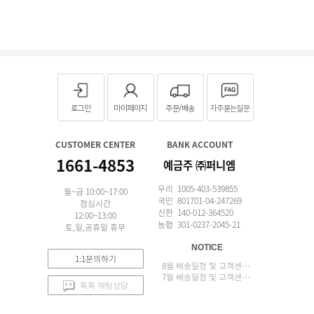
로그인
마이페이지
주문/배송
자주묻는질문
CUSTOMER CENTER
BANK ACCOUNT
1661-4853
예금주 ㈜퍼니엠
우리 1005-403-539855
월~금 10:00~17:00
국민 801701-04-247269
점심시간
신한 140-012-364520
12:00~13:00
농협 301-0237-2045-21
토,일,공휴일 휴무
NOTICE
1:1문의하기
8월 배송일정 및 고객센터 업무 안내
7월 배송일정 및 고객센터 업무 안내
톡톡 채팅상담