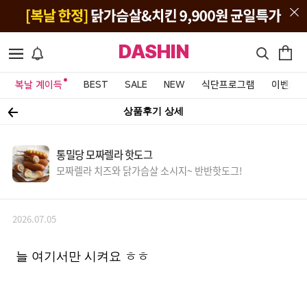
DASHIN
복날 계이득
BEST
SALE
NEW
식단프로그램
이벤트&
상품후기 상세
통밀당 모짜렐라 핫도그
모짜렐라 치즈와 닭가슴살 소시지~ 반반핫도그!
2026.07.05
늘 여기서만 시켜요 ㅎㅎ