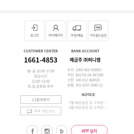
로그인
마이페이지
주문/배송
자주묻는질문
CUSTOMER CENTER
BANK ACCOUNT
1661-4853
예금주 ㈜퍼니엠
우리 1005-403-539855
월~금 10:00~17:00
국민 801701-04-247269
점심시간
신한 140-012-364520
12:00~13:00
농협 301-0237-2045-21
토,일,공휴일 휴무
NOTICE
1:1문의하기
7월 배송일정 및 고객센터 업무 안내
6월 배송일정 및 고객센터 업무 안내
톡톡 채팅상담
APP 설치