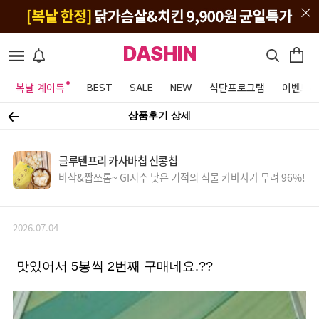
DASHIN
복날 계이득
BEST
SALE
NEW
식단프로그램
이벤트&
상품후기 상세
글루텐프리 카사바칩 신콩칩
바삭&짭쪼롬~ GI지수 낮은 기적의 식물 카바사가 무려 96%!
2026.07.04
맛있어서 5봉씩 2번째 구매네요.??