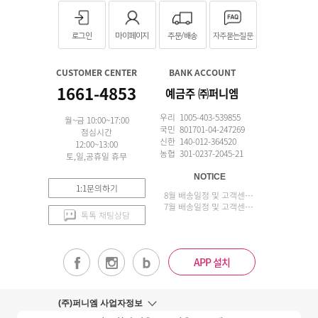
로그인
마이페이지
주문/배송
자주묻는질문
CUSTOMER CENTER
BANK ACCOUNT
1661-4853
예금주 ㈜퍼니엠
우리 1005-403-539855
월~금 10:00~17:00
국민 801701-04-247269
점심시간
신한 140-012-364520
12:00~13:00
농협 301-0237-2045-21
토,일,공휴일 휴무
NOTICE
1:1문의하기
8월 배송일정 및 고객센터 업무 안내
7월 배송일정 및 고객센터 업무 안내
톡톡 채팅상담
APP 설치
(주)퍼니엠 사업자정보