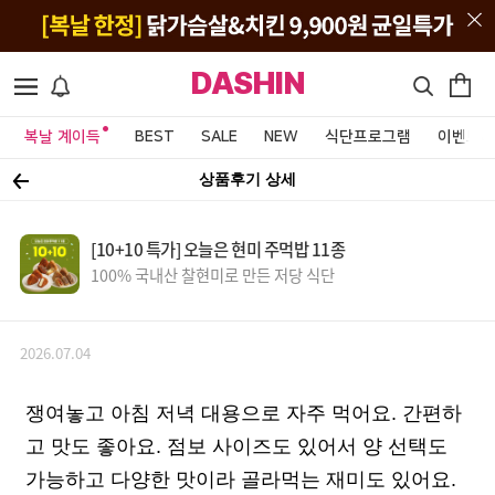
DASHIN
복날 계이득
BEST
SALE
NEW
식단프로그램
이벤트&
상품후기 상세
[10+10 특가] 오늘은 현미 주먹밥 11종
100% 국내산 찰현미로 만든 저당 식단
2026.07.04
쟁여놓고 아침 저녁 대용으로 자주 먹어요. 간편하
고 맛도 좋아요. 점보 사이즈도 있어서 양 선택도
가능하고 다양한 맛이라 골라먹는 재미도 있어요.