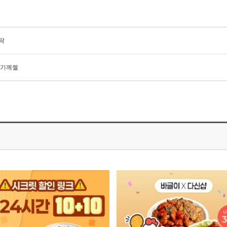
딱
여기께젤