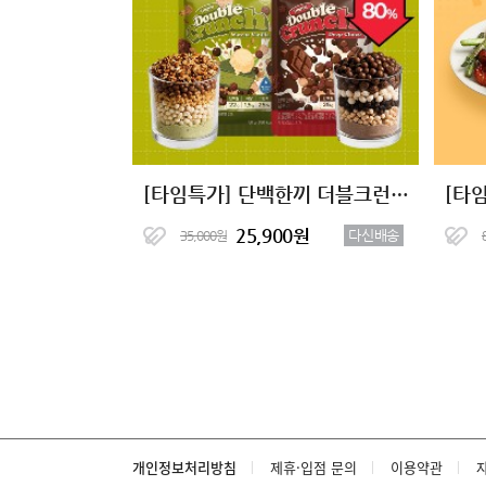
[타임특가] 단백한끼 더블크런치 단백질쉐이크 2종 (7+7)
25,900원
다신배송
35,000원
개인정보처리방침
제휴·입점 문의
이용약관