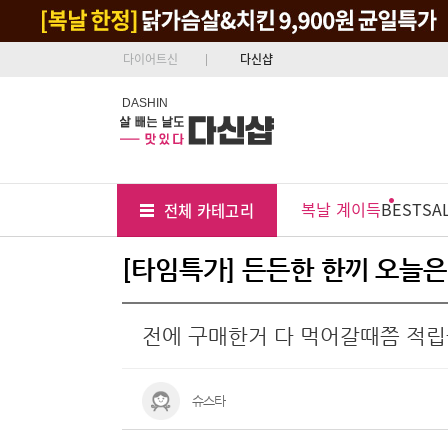
다이어트신
다신샵
DASHIN
Tab
Menu
복날 계이득
BEST
SA
전체 카테고리
Position
[타임특가] 든든한 한끼 오늘은 
전에 구매한거 다 먹어갈때쯤 적
슈스타