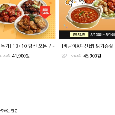
[타임특가] 10+10 닭신 오븐구이 닭안심살&닭가슴살 16종 골라담기
41,900원
45,900원
80,000원
72,000원
자주하는 질문