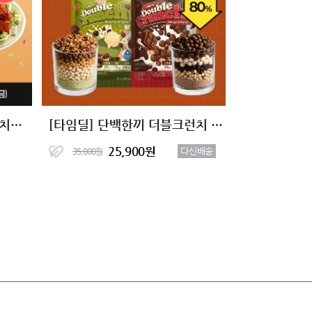
[바글이X다신샵] 닭가슴살 치킨&마녀스프 10종 단독핫딜
[타임딜] 단백한끼 더블크런치 단백질쉐이크 2종 (7+7)
25,900원
다신배송
35,000원