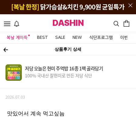
DASHIN
복날 계이득
BEST
SALE
NEW
식단프로그램
이벤트&
상품후기 상세
저당 오늘은 현미 주먹밥 16종 1팩 골라담기
100% 국내산 찰현미로 만든 저당 식단
2026.07.03
맛있어서 계속 먹고싶늠