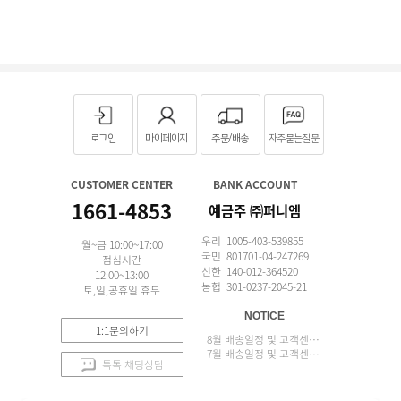
로그인
마이페이지
주문/배송
자주묻는질문
CUSTOMER CENTER
BANK ACCOUNT
1661-4853
예금주 ㈜퍼니엠
우리 1005-403-539855
월~금 10:00~17:00
국민 801701-04-247269
점심시간
신한 140-012-364520
12:00~13:00
농협 301-0237-2045-21
토,일,공휴일 휴무
NOTICE
1:1문의하기
8월 배송일정 및 고객센터 업무 안내
7월 배송일정 및 고객센터 업무 안내
톡톡 채팅상담