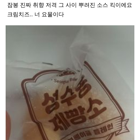
잠봉 진짜 취향 저격 그 사이 뿌려진 소스 킥이에요
크림치즈.. 너 요물이다