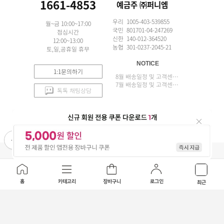
1661-4853
예금주 ㈜퍼니엠
우리 1005-403-539855
월~금 10:00~17:00
국민 801701-04-247269
점심시간
신한 140-012-364520
12:00~13:00
농협 301-0237-2045-21
토,일,공휴일 휴무
NOTICE
1:1문의하기
8월 배송일정 및 고객센터 업무 안내
7월 배송일정 및 고객센터 업무 안내
톡톡 채팅상담
APP 설치
(주)퍼니엠 사업자정보
사업자번호조회
구매안전서비스
개인정보취급방침
이용약관
홈
카테고리
장바구니
로그인
최근