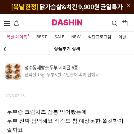
DASHIN
복날 계이득
BEST
SALE
NEW
식단프로그램
이벤트&
상품후기 상세
성수동제빵소 두부 베이글 6종
단백질 13g! 두부&쌀로 만들어 속이 편해요
2026.07.03
두부랑 크림치즈 잠봉 먹어봤는데
두부 진짜 담백해요 식감도 참 예상못한 쫄깃함이
랄까요