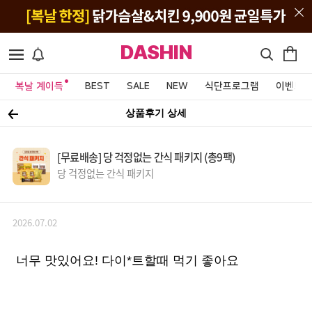
DASHIN
복날 계이득
BEST
SALE
NEW
식단프로그램
이벤트&
상품후기 상세
[무료배송] 당 걱정없는 간식 패키지 (총9팩)
당 걱정없는 간식 패키지
2026.07.02
너무 맛있어요! 다이*트할때 먹기 좋아요