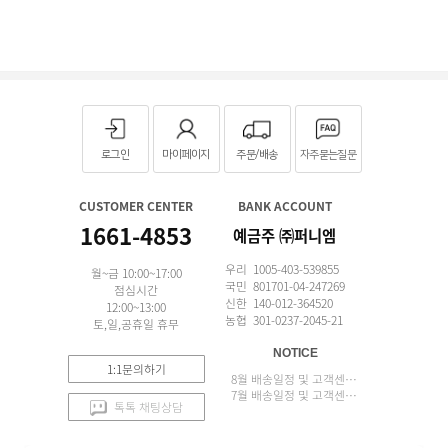
로그인
마이페이지
주문/배송
자주묻는질문
CUSTOMER CENTER
BANK ACCOUNT
1661-4853
예금주 ㈜퍼니엠
우리 1005-403-539855
월~금 10:00~17:00
국민 801701-04-247269
점심시간
신한 140-012-364520
12:00~13:00
농협 301-0237-2045-21
토,일,공휴일 휴무
NOTICE
1:1문의하기
8월 배송일정 및 고객센터 업무 안내
7월 배송일정 및 고객센터 업무 안내
톡톡 채팅상담