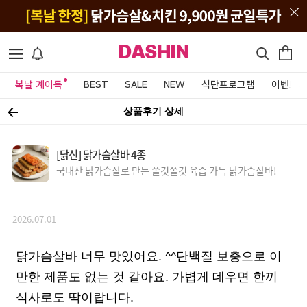
DASHIN
복날 계이득
BEST
SALE
NEW
식단프로그램
이벤트&
상품후기 상세
[닭신] 닭가슴살바 4종
국내산 닭가슴살로 만든 쫄깃쫄깃 육즙 가득 닭가슴살바!
2026.07.01
닭가슴살바 너무 맛있어요. ^^단백질 보충으로 이
만한 제품도 없는 것 같아요. 가볍게 데우면 한끼
식사로도 딱이랍니다.