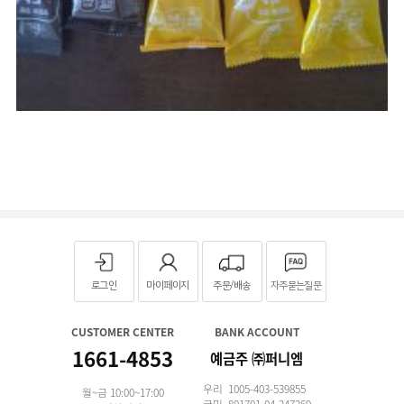
로그인
마이페이지
주문/배송
자주묻는질문
CUSTOMER CENTER
BANK ACCOUNT
1661-4853
예금주 ㈜퍼니엠
우리 1005-403-539855
월~금 10:00~17:00
국민 801701-04-247269