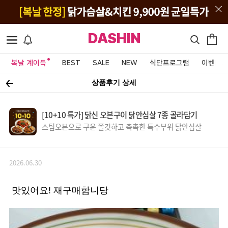
DASHIN
복날 계이득
BEST
SALE
NEW
식단프로그램
이벤트&
상품후기 상세
[10+10 특가] 닭신 오븐구이 닭안심살 7종 골라담기
스팀오븐으로 구운 쫄깃하고 촉촉한 특수부위 닭안심살
2026.06.30
맛있어요! 재구매합니당