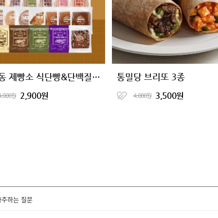
성수동 제빵소 식단빵&단백질빵 1팩 골라담기
통밀당 브리또 3종
2,900원
3,500원
4,000원
4,000원
자주하는 질문