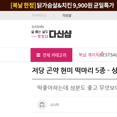
다이어트신
다신샵
DASHIN
Tab
Menu
복날 계이득
BEST
SA
전체 카테고리
Position
저당 곤약 현미 떡마리 5종 -
떡좋아하는데 성분도 좋고 무엇보
슈스타