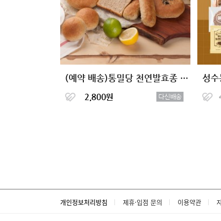
(예약 배송)통밀당 천연발효종 통밀빵 10종
2,800원
다신배송
개인정보처리방침
제휴·입점 문의
이용약관