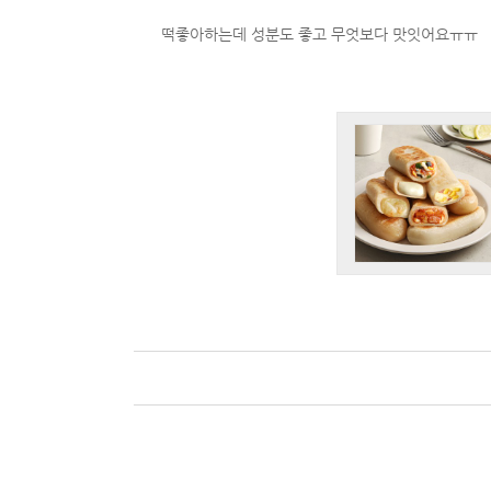
떡좋아하는데 성분도 좋고 무엇보다 맛잇어요ㅠㅠ