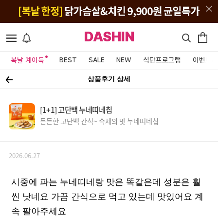
DASHIN
복날 계이득
BEST
SALE
NEW
식단프로그램
이벤트&
상품후기 상세
[1+1] 고단백 누네띠네칩
든든한 고단백 간식~ 속세의 맛 누네띠네칩
2026.06.27
시중에 파는 누네띠네랑 맛은 똑같은데 성분은 훨
씬 낫네요 가끔 간식으로 먹고 있는데 맛있어요 계
속 팔아주세요