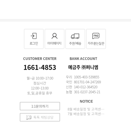
로그인
마이페이지
주문/배송
자주묻는질문
CUSTOMER CENTER
BANK ACCOUNT
1661-4853
예금주 ㈜퍼니엠
우리 1005-403-539855
월~금 10:00~17:00
국민 801701-04-247269
점심시간
신한 140-012-364520
12:00~13:00
농협 301-0237-2045-21
토,일,공휴일 휴무
NOTICE
1:1문의하기
8월 배송일정 및 고객센터 업무 안내
7월 배송일정 및 고객센터 업무 안내
톡톡 채팅상담