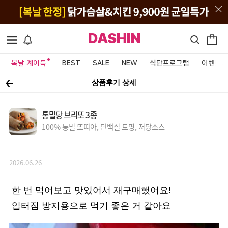
DASHIN
복날 계이득
BEST
SALE
NEW
식단프로그램
이벤트&
상품후기 상세
통밀당 브리또 3종
100% 통밀 또띠아, 단백질 토핑, 저당소스
2026.06.26
한 번 먹어보고 맛있어서 재구매했어요!
입터짐 방지용으로 먹기 좋은 거 같아요