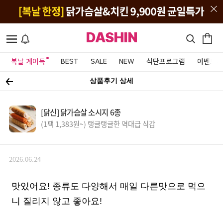
DASHIN
복날 계이득
BEST
SALE
NEW
식단프로그램
이벤트&
상품후기 상세
[닭신] 닭가슴살 소시지 6종
(1팩 1,383원~) 탱글탱글한 역대급 식감
2026.06.24
맛있어요! 종류도 다양해서 매일 다른맛으로 먹으
니 질리지 않고 좋아요!