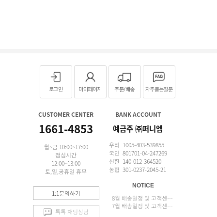
로그인
마이페이지
주문/배송
자주묻는질문
CUSTOMER CENTER
BANK ACCOUNT
1661-4853
예금주 ㈜퍼니엠
우리 1005-403-539855
월~금 10:00~17:00
국민 801701-04-247269
점심시간
신한 140-012-364520
12:00~13:00
농협 301-0237-2045-21
토,일,공휴일 휴무
NOTICE
1:1문의하기
8월 배송일정 및 고객센터 업무 안내
7월 배송일정 및 고객센터 업무 안내
톡톡 채팅상담