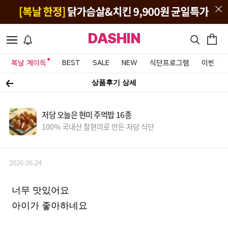
DASHIN
복날 계이득
BEST
SALE
NEW
식단프로그램
이벤트&
상품후기 상세
저당 오늘은 현미 주먹밥 16종
100% 국내산 찰현미로 만든 저당 식단
2026.06.24
너무 맛있어요
아이가 좋아하네요