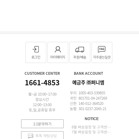
로그인
마이페이지
주문/배송
자주묻는질문
CUSTOMER CENTER
BANK ACCOUNT
1661-4853
예금주 ㈜퍼니엠
우리 1005-403-539855
월~금 10:00~17:00
국민 801701-04-247269
점심시간
신한 140-012-364520
12:00~13:00
농협 301-0237-2045-21
토,일,공휴일 휴무
NOTICE
1:1문의하기
8월 배송일정 및 고객센터 업무 안내
7월 배송일정 및 고객센터 업무 안내
톡톡 채팅상담