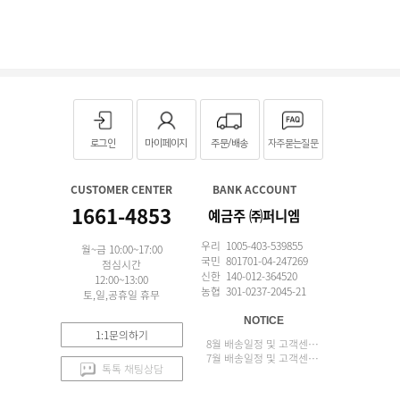
로그인
마이페이지
주문/배송
자주묻는질문
CUSTOMER CENTER
BANK ACCOUNT
1661-4853
예금주 ㈜퍼니엠
우리 1005-403-539855
월~금 10:00~17:00
국민 801701-04-247269
점심시간
신한 140-012-364520
12:00~13:00
농협 301-0237-2045-21
토,일,공휴일 휴무
NOTICE
1:1문의하기
8월 배송일정 및 고객센터 업무 안내
7월 배송일정 및 고객센터 업무 안내
톡톡 채팅상담