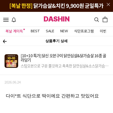
DASHIN
복날 계이득
BEST
SALE
NEW
식단프로그램
이벤트&
상품후기 상세
[10+10 특가] 닭신 오븐구이 닭안심살&닭가슴살 16종 골
라담기
스팀오븐으로 구운 쫄깃하고 촉촉한 닭안심살&소스닭가슴살
특가!
2026.06.24
다이*트 식단으로 딱이에요 간편하고 맛있어요