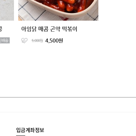
콩
아임닭 매콤 곤약 떡볶이
4,500원
신배송
5,000원
입금계좌정보