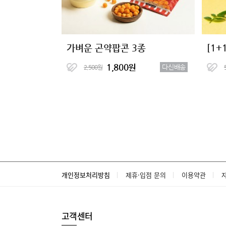
가벼운 곤약팝콘 3종
[1
1,800원
다신배송
2,500원
개인정보처리방침
제휴·입점 문의
이용약관
고객센터