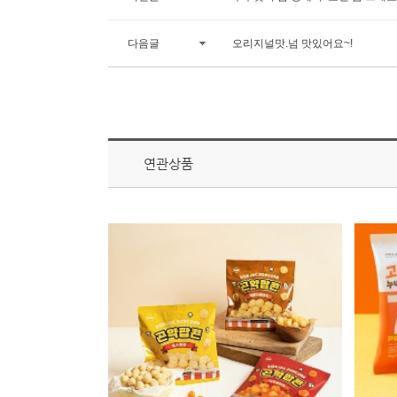
다음글
오리지널맛.넘 맛있어요~!
연관상품