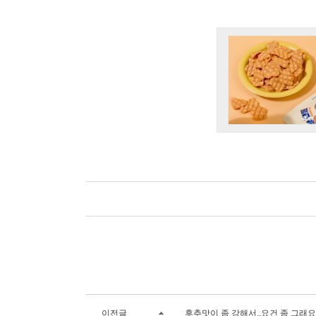
이전글
후추맛이 좀 강해서..요건 좀 그래요