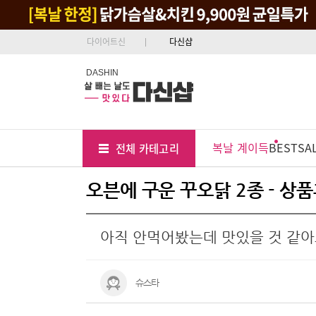
다이어트신
다신샵
DASHIN
Tab
Menu
복날 계이득
BEST
SA
전체 카테고리
Position
오븐에 구운 꾸오닭 2종 - 상
아직 안먹어봤는데 맛있을 것 같아
슈스타