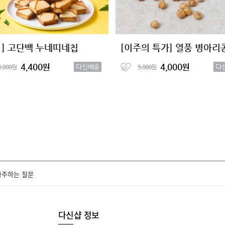
+1] 고단백 누네띠네칩
[이주의 특가] 열풍 병아리
4,400원
4,000원
다신배송
다
5,000원
5,000원
자주하는 질문
다신샵 정보