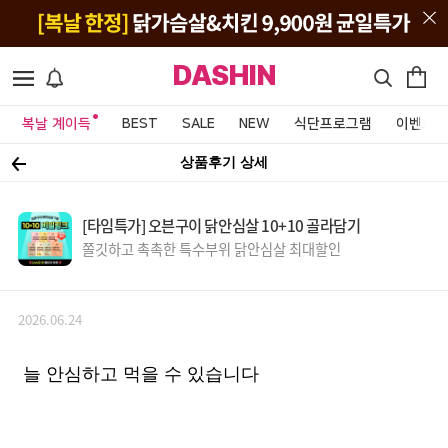
DASHIN
복날 계이득
BEST
SALE
NEW
식단프로그램
이벤트&
상품후기 상세
[타임특가] 오븐구이 닭안심살 10+10 골라담기
쫄깃하고 촉촉한 특수부위 닭안심살 최대할인
2026.06.24
늘 안심하고 먹을 수 있습니다