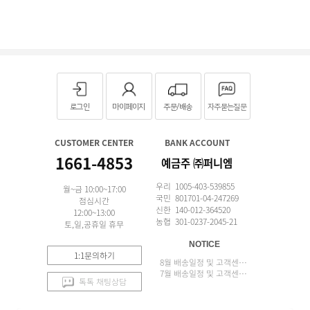
로그인
마이페이지
주문/배송
자주묻는질문
CUSTOMER CENTER
BANK ACCOUNT
1661-4853
예금주 ㈜퍼니엠
우리 1005-403-539855
월~금 10:00~17:00
국민 801701-04-247269
점심시간
신한 140-012-364520
12:00~13:00
농협 301-0237-2045-21
토,일,공휴일 휴무
NOTICE
1:1문의하기
8월 배송일정 및 고객센터 업무 안내
7월 배송일정 및 고객센터 업무 안내
톡톡 채팅상담