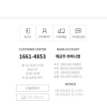
로그인
마이페이지
주문/배송
자주묻는질문
CUSTOMER CENTER
BANK ACCOUNT
1661-4853
예금주 ㈜퍼니엠
우리 1005-403-539855
월~금 10:00~17:00
국민 801701-04-247269
점심시간
신한 140-012-364520
12:00~13:00
농협 301-0237-2045-21
토,일,공휴일 휴무
NOTICE
1:1문의하기
8월 배송일정 및 고객센터 업무 안내
7월 배송일정 및 고객센터 업무 안내
톡톡 채팅상담