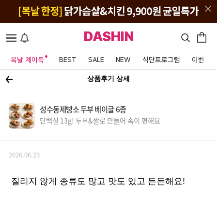
DASHIN
복날 계이득
BEST
SALE
NEW
식단프로그램
이벤트&
상품후기 상세
성수동제빵소 두부 베이글 6종
단백질 13g! 두부&쌀로 만들어 속이 편해요
2026.06.23
질리지 않게 종류도 많고 맛도 있고 든든해요!