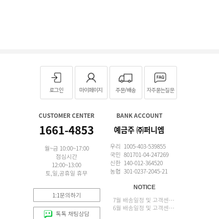
로그인
마이페이지
주문/배송
자주묻는질문
CUSTOMER CENTER
BANK ACCOUNT
1661-4853
예금주 ㈜퍼니엠
우리 1005-403-539855
월~금 10:00~17:00
국민 801701-04-247269
점심시간
신한 140-012-364520
12:00~13:00
농협 301-0237-2045-21
토,일,공휴일 휴무
NOTICE
1:1문의하기
7월 배송일정 및 고객센터 업무 안내
6월 배송일정 및 고객센터 업무 안내
톡톡 채팅상담