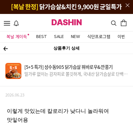
DASHIN
복날 계이득
BEST
SALE
NEW
식단프로그램
이벤트&
상품후기 상세
[5+5 특가] 성수동905 닭가슴살 꿔바로우&깐풍기
밀가루 없이는 감자피로 쫄깃하게, 국내산 닭가슴살로 단백질
UP~
2026.06.23
이렇게 맛있는데 칼로리가 낮다니 놀라워여
맛잏어용