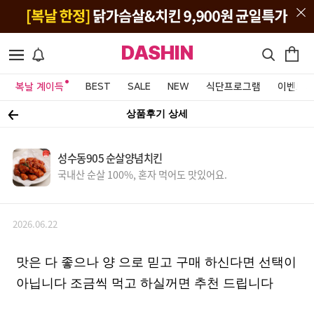
DASHIN
복날 계이득
BEST
SALE
NEW
식단프로그램
이벤트&
상품후기 상세
성수동905 순살양념치킨
국내산 순살 100%, 혼자 먹어도 맛있어요.
2026.06.22
맛은 다 좋으나 양 으로 믿고 구매 하신다면 선택이
아닙니다 조금씩 먹고 하실꺼면 추천 드립니다