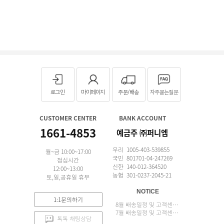
로그인
마이페이지
주문/배송
자주묻는질문
CUSTOMER CENTER
BANK ACCOUNT
1661-4853
예금주 ㈜퍼니엠
우리 1005-403-539855
월~금 10:00~17:00
국민 801701-04-247269
점심시간
신한 140-012-364520
12:00~13:00
농협 301-0237-2045-21
토,일,공휴일 휴무
NOTICE
1:1문의하기
8월 배송일정 및 고객센터 업무 안내
7월 배송일정 및 고객센터 업무 안내
톡톡 채팅상담