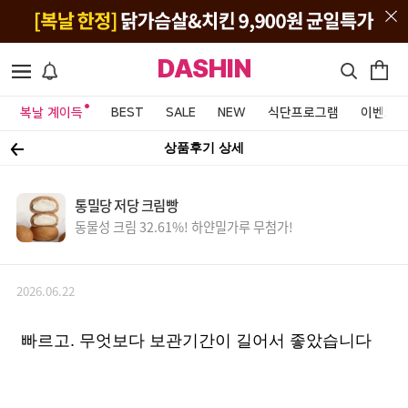
DASHIN
복날 계이득
BEST
SALE
NEW
식단프로그램
이벤트&
상품후기 상세
통밀당 저당 크림빵
동물성 크림 32.61%! 하얀밀가루 무첨가!
2026.06.22
빠르고. 무엇보다 보관기간이 길어서 좋았습니다