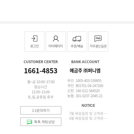
로그인
마이페이지
주문/배송
자주묻는질문
CUSTOMER CENTER
BANK ACCOUNT
1661-4853
예금주 ㈜퍼니엠
우리 1005-403-539855
월~금 10:00~17:00
국민 801701-04-247269
점심시간
신한 140-012-364520
12:00~13:00
농협 301-0237-2045-21
토,일,공휴일 휴무
NOTICE
1:1문의하기
7월 배송일정 및 고객센터 업무 안내
6월 배송일정 및 고객센터 업무 안내
톡톡 채팅상담