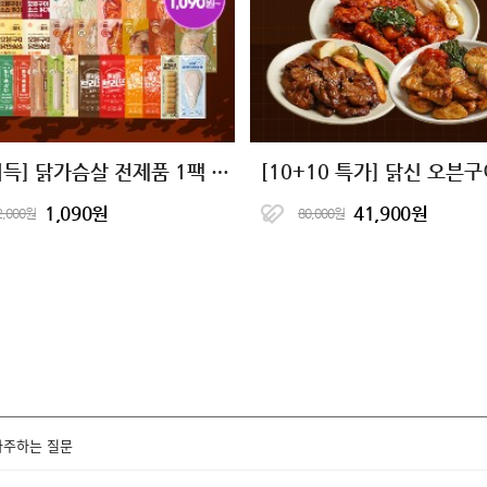
[계이득] 닭가슴살 전제품 1팩 특가
1,090원
41,900원
2,000원
80,000원
자주하는 질문