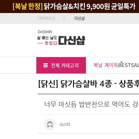
다이어트신
다신샵
DASHIN
Tab
Menu
복날 계이득
BEST
SA
전체 카테고리
Position
[닭신] 닭가슴살바 4종 - 상품
너무 마싯듬 밥반찬으로 먹어도 걍
슈스타