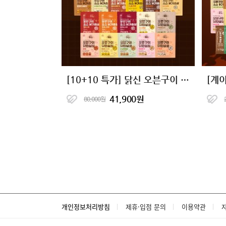
[10+10 특가] 닭신 오븐구이 닭안심살&닭가슴살 16종 골라담기
41,900원
80,000원
개인정보처리방침
제휴·입점 문의
이용약관