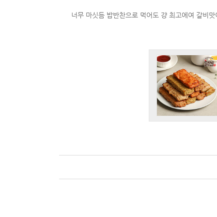
너무 마싯듬 밥반찬으로 먹어도 걍 최고에여 갈비맛