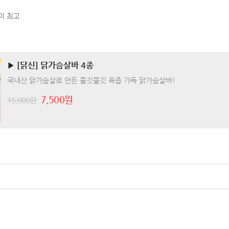
이 최고
▶ [닭신] 닭가슴살바 4종
국내산 닭가슴살로 만든 쫄깃쫄깃 육즙 가득 닭가슴살바!
7,500원
15,000원