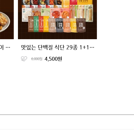
[10+10 특가] 닭신 오븐구이 닭안심살 7종 골라담기
맛있는 단백질 식단 29종 1+1+1 골라담기
4,500원
6,000원