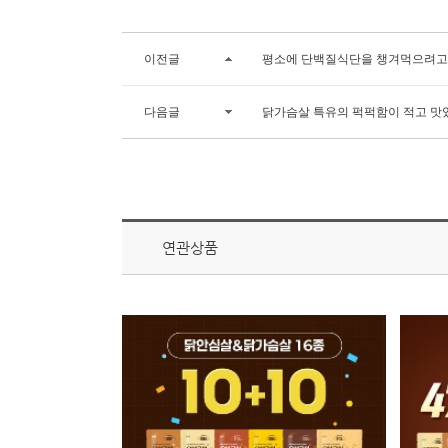
이전글
평소에 단백질식단을 챙겨먹으려고
다음글
닭가슴살 특유의 퍽퍽함이 적고 맛
연관상품