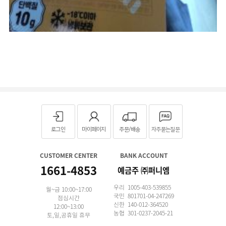
로그인
마이페이지
주문/배송
자주묻는질문
CUSTOMER CENTER
BANK ACCOUNT
1661-4853
예금주 ㈜퍼니엠
우리 1005-403-539855
월~금 10:00~17:00
국민 801701-04-247269
점심시간
신한 140-012-364520
12:00~13:00
농협 301-0237-2045-21
토,일,공휴일 휴무