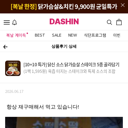
DASHIN
복날 계이득
BEST
SALE
NEW
식단프로그램
이벤트&
상품후기 상세
[10+10 특가] 닭신 소스 닭가슴살 스테이크 5종 골라담기
(1팩 1,595원) 육즙 터지는 스테이크와 특제 소스의 조합
2026.06.17
항상 재구매해서 먹고 있습니다!