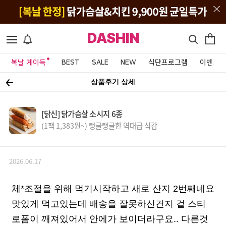
DASHIN
복날 계이득
BEST
SALE
NEW
식단프로그램
이벤트&
상품후기 상세
[닭신] 닭가슴살 소시지 6종
(1팩 1,383원~) 탱글탱글한 역대급 식감
2026.06.17
체*조절을 위해 먹기시작하고 새로 산지 2번째네요
맛있게 먹고있는데 배송을 잘못하신건지 겉 스티
로폼이 깨져있어서 안에가 보이더라구요.. 다른것