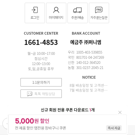
로그인
마이페이지
주문/배송
자주묻는질문
CUSTOMER CENTER
BANK ACCOUNT
1661-4853
예금주 ㈜퍼니엠
우리 1005-403-539855
월~금 10:00~17:00
국민 801701-04-247269
점심시간
신한 140-012-364520
12:00~13:00
농협 301-0237-2045-21
토,일,공휴일 휴무
NOTICE
1:1문의하기
8월 배송일정 및 고객센터 업무 안내
7월 배송일정 및 고객센터 업무 안내
톡톡 채팅상담
APP 설치
(주)퍼니엠 사업자정보