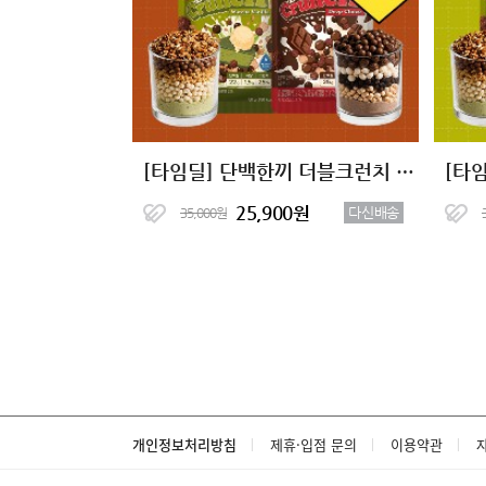
[타임딜] 단백한끼 더블크런치 단백질쉐이크 2종 (7+7)
25,900원
다신배송
35,000원
개인정보처리방침
제휴·입점 문의
이용약관