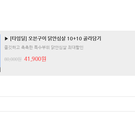
▶ [타임딜] 오븐구이 닭안심살 10+10 골라담기
쫄깃하고 촉촉한 특수부위 닭안심살 최대할인
41,900원
80,000원