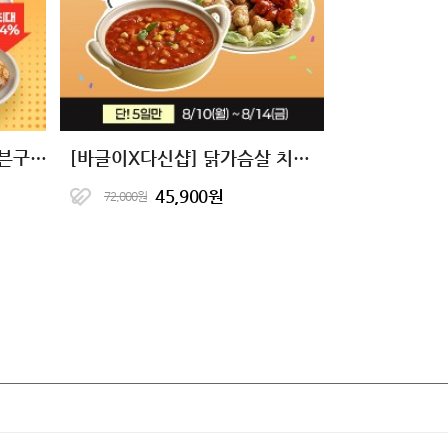
[타임특가] 10+10 닭신 오븐구이 닭안심살&닭가슴살 16종 골라담기
[바글이X다신샵] 닭가슴살 치킨&마녀스프 10종 단독핫딜
45,900원
72,000원