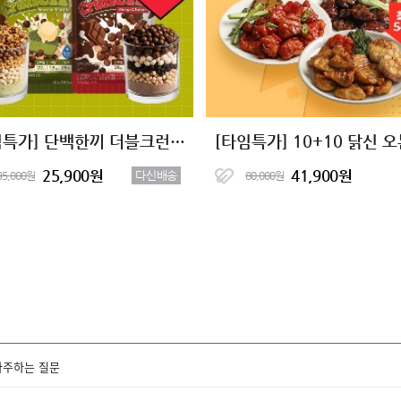
[타임특가] 단백한끼 더블크런치 단백질쉐이크 2종 (7+7)
25,900원
41,900원
다신배송
35,000원
80,000원
자주하는 질문