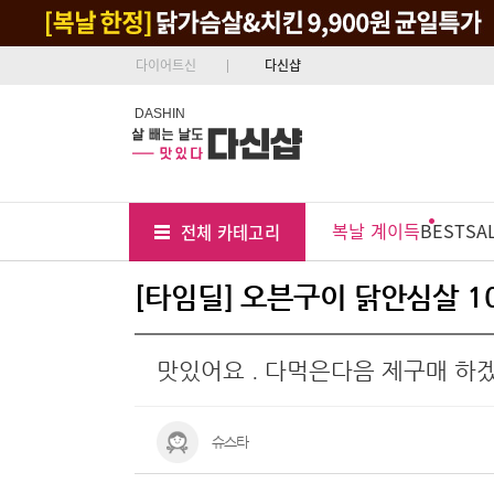
다이어트신
다신샵
DASHIN
Tab
Menu
복날 계이득
BEST
SA
전체 카테고리
Position
[타임딜] 오븐구이 닭안심살 1
맛있어요 . 다먹은다음 제구매 하
슈스타