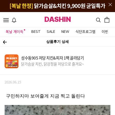
DASHIN
복날 계이득
BEST
SALE
NEW
식단프로그램
이벤트&
상품후기 상세
성수동905 저당 치킨&피자 1팩 골라담기
닭가슴살 치킨, 닭강정을 저당으로 즐겨요~
2026.06.15
구민하지마 보여줄게 지금 찍고 돌린다