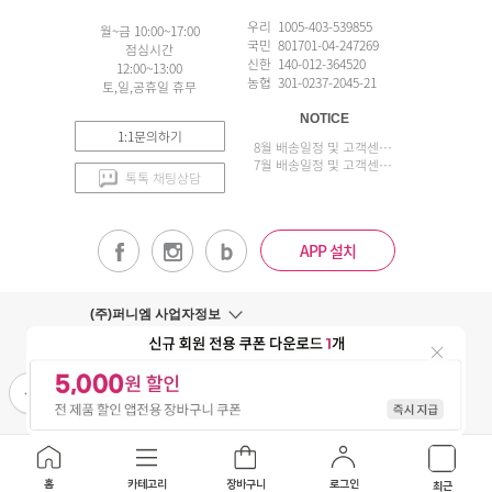
우리 1005-403-539855
월~금 10:00~17:00
국민 801701-04-247269
점심시간
신한 140-012-364520
12:00~13:00
농협 301-0237-2045-21
토,일,공휴일 휴무
NOTICE
1:1문의하기
8월 배송일정 및 고객센터 업무 안내
7월 배송일정 및 고객센터 업무 안내
톡톡 채팅상담
APP 설치
(주)퍼니엠 사업자정보
사업자번호조회
구매안전서비스
개인정보취급방침
이용약관
홈
카테고리
장바구니
로그인
최근