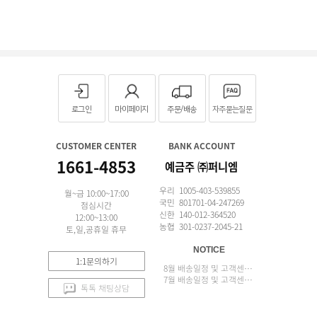
로그인
마이페이지
주문/배송
자주묻는질문
CUSTOMER CENTER
BANK ACCOUNT
1661-4853
예금주 ㈜퍼니엠
우리 1005-403-539855
월~금 10:00~17:00
국민 801701-04-247269
점심시간
신한 140-012-364520
12:00~13:00
농협 301-0237-2045-21
토,일,공휴일 휴무
NOTICE
1:1문의하기
8월 배송일정 및 고객센터 업무 안내
7월 배송일정 및 고객센터 업무 안내
톡톡 채팅상담