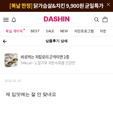
DASHIN
복날 계이득
BEST
SALE
NEW
식단프로그램
이벤트&
상품후기 상세
바로먹는 저칼로리 곤약이면 2종
54kcal~ 노밀가루 저탄수화물 건강면
2026.06.14
제 입맛에는 잘 안 맞네요