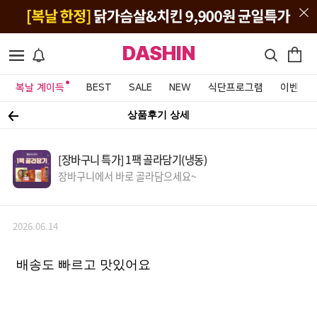
DASHIN
복날 계이득
BEST
SALE
NEW
식단프로그램
이벤트&
상품후기 상세
[장바구니 특가] 1팩 골라담기(냉동)
장바구니에서 바로 골라담으세요~
2026.06.14
배송도 빠르고 맛있어요