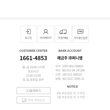
로그인
마이페이지
주문/배송
자주묻는질문
CUSTOMER CENTER
BANK ACCOUNT
1661-4853
예금주 ㈜퍼니엠
우리 1005-403-539855
월~금 10:00~17:00
국민 801701-04-247269
점심시간
신한 140-012-364520
12:00~13:00
농협 301-0237-2045-21
토,일,공휴일 휴무
NOTICE
1:1문의하기
8월 배송일정 및 고객센터 업무 안내
7월 배송일정 및 고객센터 업무 안내
톡톡 채팅상담