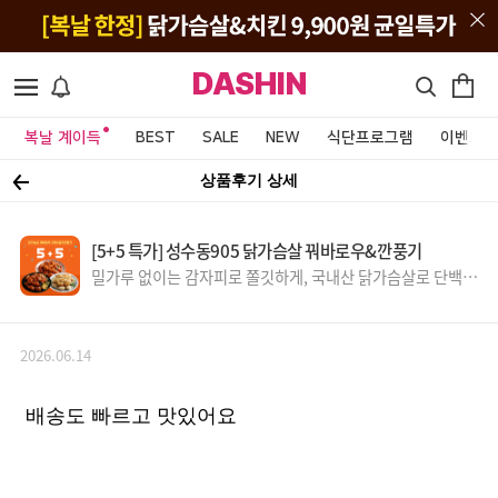
DASHIN
복날 계이득
BEST
SALE
NEW
식단프로그램
이벤트&
상품후기 상세
[5+5 특가] 성수동905 닭가슴살 꿔바로우&깐풍기
밀가루 없이는 감자피로 쫄깃하게, 국내산 닭가슴살로 단백질
UP~
2026.06.14
배송도 빠르고 맛있어요