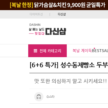
다이어트신
다신샵
DASHIN
Tab
Menu
복날 계이득
BEST
SA
전체 카테고리
Position
[6+6 특가] 성수동제빵소 두부
맛 또한 의심하지 말고 시키세요!!
슈스타