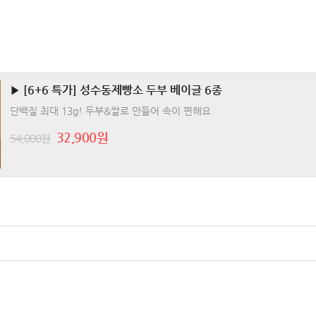
▶ [6+6 특가] 성수동제빵소 두부 베이글 6종
단백질 최대 13g! 두부&쌀로 만들어 속이 편해요
32,900원
54,000원