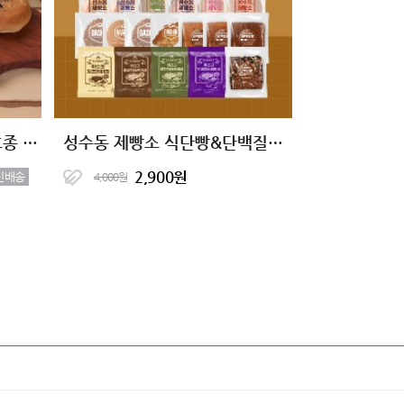
(예약 배송)통밀당 천연발효종 통밀빵 10종
성수동 제빵소 식단빵&단백질빵 1팩 골라담기
2,900원
신배송
4,000원