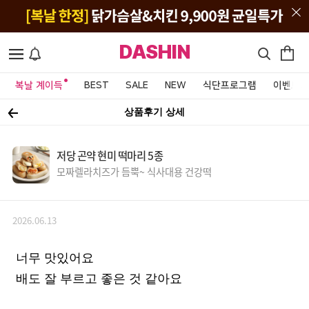
DASHIN
복날 계이득
BEST
SALE
NEW
식단프로그램
이벤트&
상품후기 상세
저당 곤약 현미 떡마리 5종
모짜렐라치즈가 듬뿍~ 식사대용 건강떡
2026.06.13
너무 맛있어요
배도 잘 부르고 좋은 것 같아요