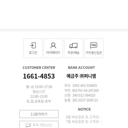
로그인
마이페이지
주문/배송
자주묻는질문
CUSTOMER CENTER
BANK ACCOUNT
1661-4853
예금주 ㈜퍼니엠
우리 1005-403-539855
월~금 10:00~17:00
국민 801701-04-247269
점심시간
신한 140-012-364520
12:00~13:00
농협 301-0237-2045-21
토,일,공휴일 휴무
NOTICE
1:1문의하기
8월 배송일정 및 고객센터 업무 안내
7월 배송일정 및 고객센터 업무 안내
톡톡 채팅상담